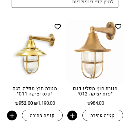
למיין לפי פופולריות
מנורת חוץ מפליז דגם
מנורת חוץ מפליז דגם
״פנס יציקה 012״
״פנס יציקה 011״
המחיר
המחיר
₪
952.00
₪
1,190.00
₪
984.00
המקורי
הנוכחי
היה:
הוא:
קנייה מהירה
קנייה מהירה
952.00.
₪1,190.00.
הוספה לסל
הוספה לסל