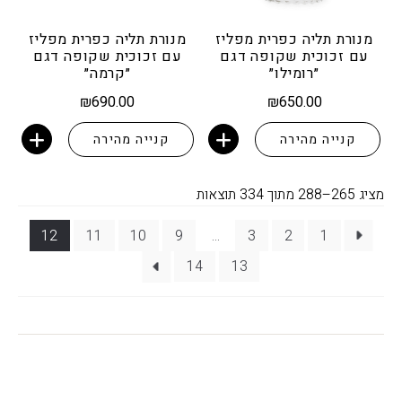
מנורת תליה כפרית מפליז
מנורת תליה כפרית מפליז
עם זכוכית שקופה דגם
עם זכוכית שקופה דגם
״רומילו״
״קרמה״
₪
690.00
₪
650.00
קנייה מהירה
קנייה מהירה
הוספה לסל
הוספה לסל
ממוין
מציג 265–288 מתוך 334 תוצאות
לפי
12
11
10
9
…
3
2
1
פופולריות
14
13