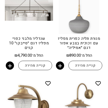
מנורת תליה כפרית מפליז
שנדליר מלבני כפרי
עם זכוכית בצבע אפור
מפליז דגם ״סייבקו״ 10
דגם ״אמיליה״
קנים
החל מ־
890.00
₪
החל מ־
4,790.00
₪
קנייה מהירה
קנייה מהירה
הוספה לסל
הוספה לסל