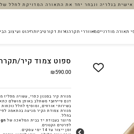
גישה אישית בגלריה ונבחר יחד את התאורה המדויקת לח
י תאורה מודרניים
מאווררי תקרה
נורות דקורטיביות
ריהוט ועיצוב הבי
‹
‹
‹
‹
‹
ספוט צמוד קיר/תקרה מ
ית
/ ספוטים
גופי תאורה למטבח
₪
590.00
ת
גופי תאורה לסלון
גופי תאורה לחדר שינה
 ילדים
גופי תאורה לפינת אוכל
מנורת קיר בסגנון כפרי, עשויה מפליז מ
 שינה
גופי תאורה לאמבטיה
שנדליר
דגם
ניירובי
משתלב באופן מושלם כתאור
מאוורר 
מאוורר תקרה ״נקסוס״
דגם ״קיוזי
בשירותי אורחים, ומוסיף לחלל נוכחות 
ח
גופי תאורה לפרגולה
מנורת צמודת הקיר מגיעה בהתאמה לפי
090.00
,599.00
₪
1,999.00
ווררי תקרה
בחלל.
אשכול ע
מיוצר בעבודת יד בבית המלאכה של
ign
בות
לפרטים הקטנים.
״גליטר״
״סייבר״
זמן ייצור עד 14 ימי עסקים.