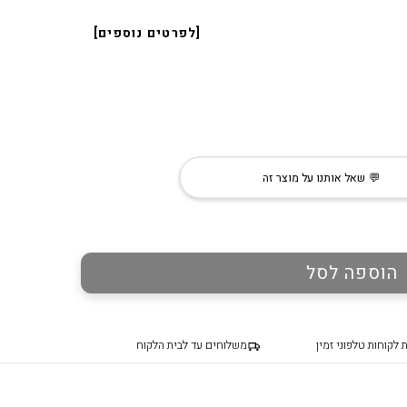
״קפריסין״
₪
850.00
₪
1,990.00
₪
1
היה:
הוא:
נורת לד דמוי פחם נר E27 5W
₪760.00.
₪950.00.
[לפרטים נוספים]
₪
30.00
וי פחם T45 8W
💬 שאל אותנו על מוצר זה
הוספה לסל
 לקוחות טלפוני זמין
משלוחים עד לבית הלקוח