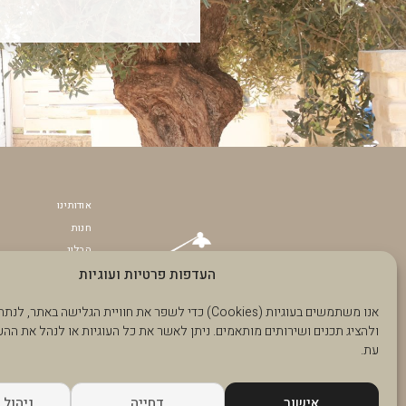
אודותינו
חנות
הבלוג
העדפות פרטיות ועוגיות
תקנון האתר
הצהרת נגישות
אנו משתמשים בעוגיות (Cookies) כדי לשפר את חוויית הגלישה בא
צרו קשר
ולהציג תכנים ושירותים מותאמים. ניתן לאשר את כל העוגיות או לנהל את הה
הפרוייקטים שלנו
עת.
האזור האישי שלך
אישור
דחייה
ניהול 