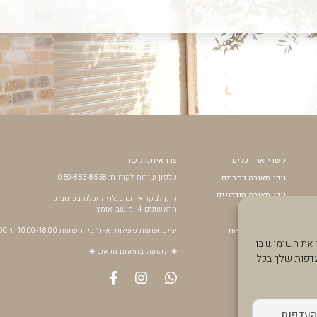
קשרי אדריכלים
צרו איתנו קשר
גופי תאורה כפריים
טלפון שירות לקוחות: 050-883-8558
גופי תאורה מודרניים
ניתן לבקר אותנו בגלריה שלנו בכתובת:
הראשונים 4, מושב אומץ
מאווררי תקרה
נורות דקורטיביות
ימים ושעות פעילות: א׳-ה׳ בין השעות 10:00-18:00, ו׳ 10:00-14:00
תר, לנתח את השימוש בו
SALE
❋ ההגעה בתיאום מראש ❋
עדפות שלך בכל
העדפות