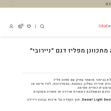
לל שלכם
0
ת
SALE
›
›
›
›
›
תכוונן מפליז דגם ״ניירובי״
1/8
1/12
1/6
1/8
1/8
לא בגימור מושחר עתיק עם ספוט פליז.
 כפרי מפליז
ת אווירה בסלון, במטבח, במסדרונות, לצד מיטה או
תקרה ״טיטניום סטורם״
מאוורר תקרה ״גרניט״
״ 5 קנים
עיצובית כפרית חמימה .
 הדגם ומשתלבת כתאורת אווירה או תאורה ממוקדת
₪
3,
₪
949.00
₪
1
מנורת קיר בסגנון
נבים אפור
שרשרת שיש לבנה
Daniel Light Des
, תוך הקפדה על איכות גבוהה וירידה
כפרי מפליז דגם
מנורת חוץ כפרית
״ליק 50״
״נריה״
המחיר
המחיר
₪
760.00
₪
950.00
מפליז דגם
המקורי
הנוכחי