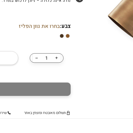
נורה אינה כלולה – ניתן לרכוש בנפרד.
,640.00
₪
2,105.00
נורת לד דמוי פחם A60 11W
₪
45.00
נורת לד דמ
צבע:
בחרו את גוון הפליז
חילזון
₪
35.00
כמות
של
ספוט
צמוד
קיר/תקרה
מתכוונן
מפליז
דגם
״ניירובי״
תשלום מאובטח ומוצפן באתר
שירות