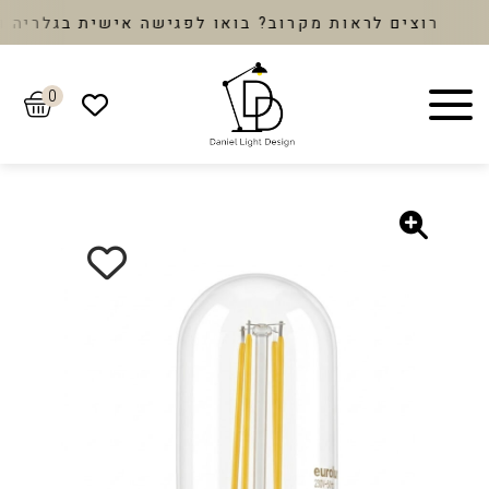
רוצים לראות מקרוב? בואו לפגישה אישית בגלריה ונב
0