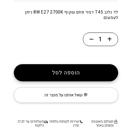
לד גלוב T45 דמוי פחם שקוף 8W E27 2700K ניתן
לעמעום
כמות
של
נורת
לד
דמוי
הוספה לסל
פחם
T45
8W
💬 שאל אותנו על מוצר זה
תשלום מאובטח
שירות לקוחות טלפוני
משלוחים עד לבית
ומוצפן באתר
זמין
הלקוח