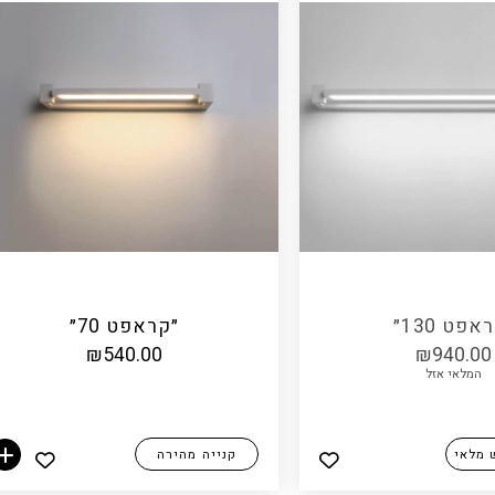
אפט 130״
״קראפט 70״
₪
540.00
₪
940.00
המלאי אזל
 מלאי
קנייה מהירה
הוספה לסל