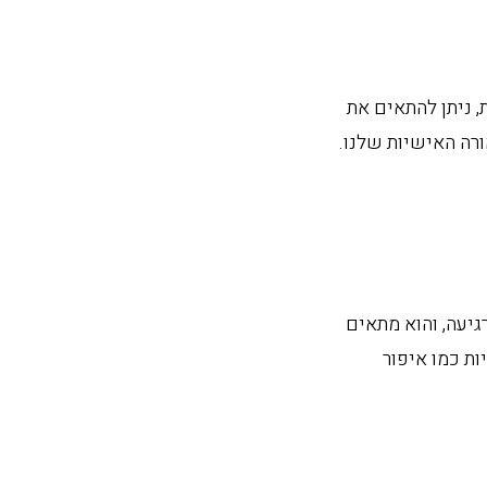
400lume למטר רבוע. עם זאת, ניתן להתאים את
רה האישיות שלנו.
רגיעה, והוא מתאים
ות כמו איפור