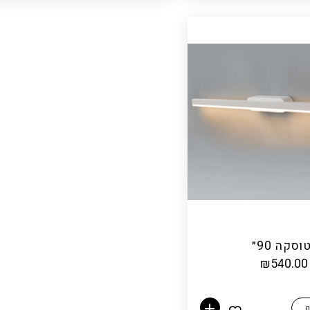
וסקה 90״
₪
540.00
ה
הוספה לסל