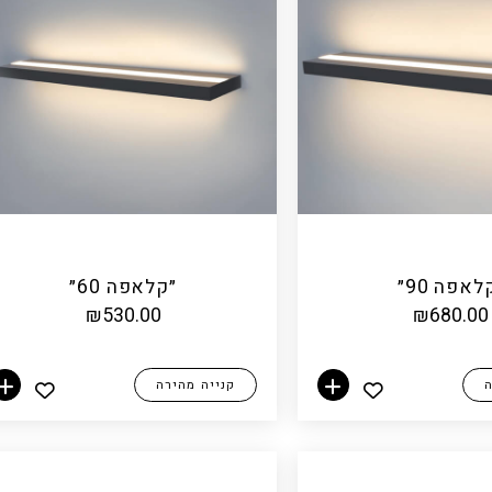
לאפה 90״
״קלאפה 60״
₪
530.00
₪
680.00
ה
קנייה מהירה
הוספה לסל
הוספה לסל