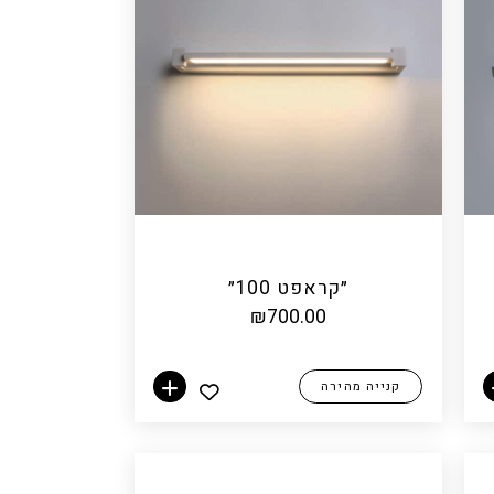
״קראפט 100״
₪
700.00
קנייה מהירה
הוספה לסל