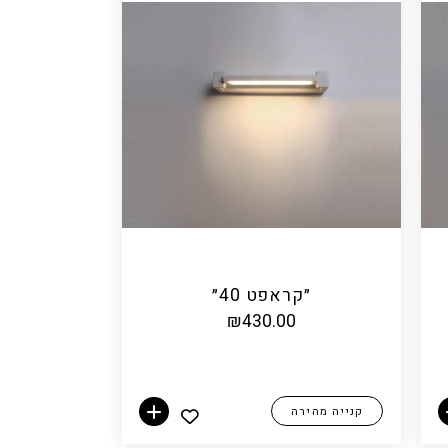
״קראפט 40״
₪
430.00
קנייה מהירה
הוספה לסל