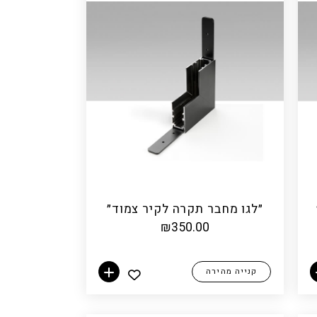
״לגו מחבר תקרה לקיר צמוד״
₪
350.00
קנייה מהירה
הוספה לסל