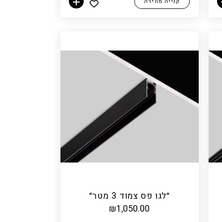
קנייה מהירה
הוספה לסל
״לגו פס צמוד 3 מטר״
₪
1,050.00