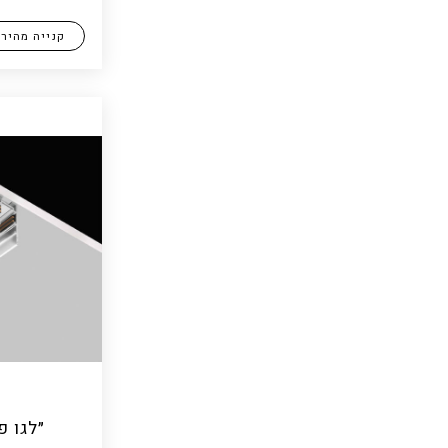
קנייה מהיר
״לגו פס 