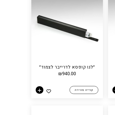
״לגו קופסא לדרייבר לצמוד״
₪
940.00
קנייה מהירה
הוספה לסל