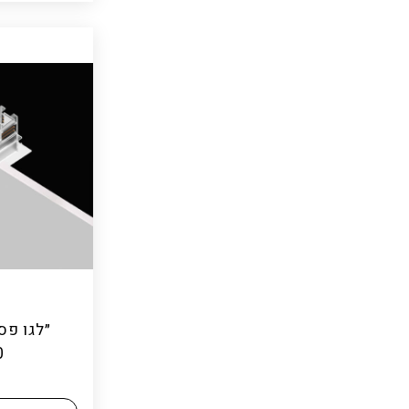
״לגו פס טר
0