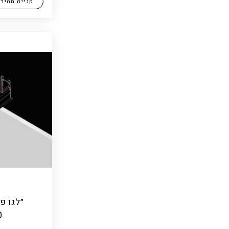
קנייה מהיר
״לגו פס 
0