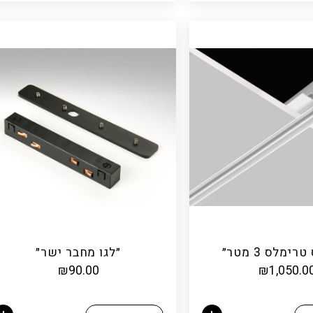
ימלס 3 מטר״
״לגו מחבר ישר״
₪
90.00
₪
1,050.0