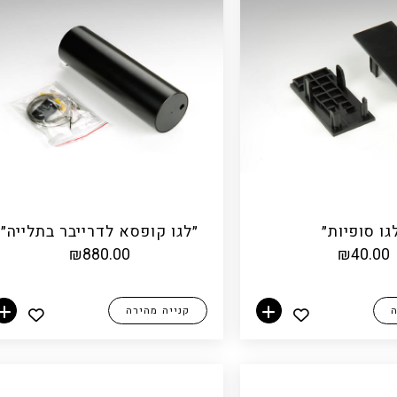
גו סופיות״
״לגו קופסא לדרייבר בתלייה״
₪
880.00
₪
40.00
ה
קנייה מהירה
הוספה לסל
הוספה לסל