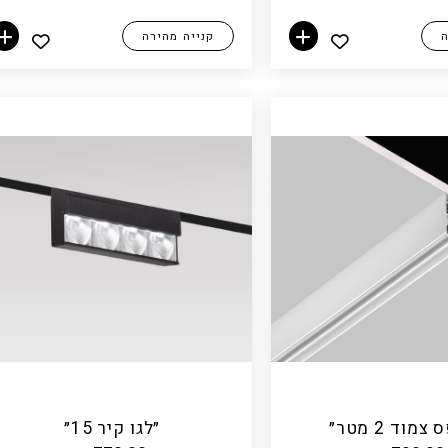
ה
קנייה מהירה
הוספה לסל
הוספה לסל
צמוד 2 מטר״
״לגו קיר 15״