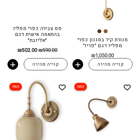
פס צבירה כפרי מפליז
בהתאמה אישית דגם
מנורת קיר בסגנון כפרי
״אליזבת״
מפליז דגם ״פריז״
המחיר
המחיר
₪
502.00
₪
590.00
המקורי
הנוכחי
₪
1,050.00
היה:
הוא:
קנייה מהירה
קנייה מהירה
₪502.00.
₪590.00.
הוספה לסל
הוספה לסל
SALE
SALE