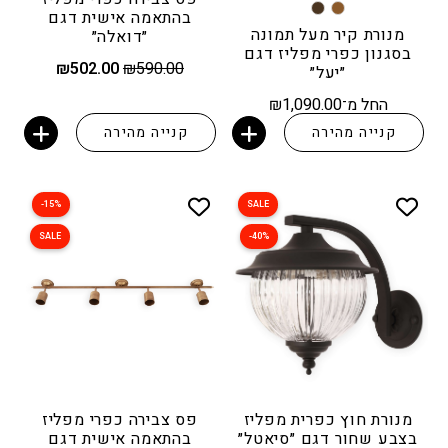
בהתאמה אישית דגם
מנורת קיר מעל תמונה
״דואלה״
בסגנון כפרי מפליז דגם
המחיר
המחיר
₪
502.00
₪
590.00
״יעל״
המקורי
הנוכחי
היה:
הוא:
החל מ־
1,090.00
₪
₪502.00.
₪590.00.
קנייה מהירה
קנייה מהירה
הוספה לסל
הוספה לסל
15%-
SALE
SALE
40%-
מנורת חוץ כפרית מפליז
פס צבירה כפרי מפליז
בצבע שחור דגם ״סיאטל״
בהתאמה אישית דגם