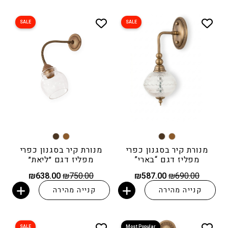
SALE
SALE
מנורת קיר בסגנון כפרי
מנורת קיר בסגנון כפרי
מפליז דגם “בארי”
מפליז דגם ״ליאת״
המחיר
המחיר
המחיר
המחיר
₪
638.00
₪
750.00
₪
587.00
₪
690.00
המקורי
הנוכחי
המקורי
הנוכחי
קנייה מהירה
קנייה מהירה
היה:
הוא:
היה:
הוא:
הוספה לסל
הוספה לסל
₪638.00.
₪750.00.
₪587.00.
₪690.00.
SALE
Most Popular