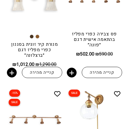
פס צבירה כפרי מפליז
בהתאמה אישית דגם
מנורת קיר זוגית בסגנון
״פונה״
כפרי מפליז דגם
המחיר
המחיר
₪
502.00
₪
590.00
״ברצלונה״
המקורי
הנוכחי
היה:
הוא:
המחיר
המחיר
₪
1,012.00
₪
1,290.00
₪502.00.
₪590.00.
המקורי
הנוכחי
קנייה מהירה
קנייה מהירה
היה:
הוא:
הוספה לסל
הוספה לסל
012.00.
₪1,290.00.
15%-
SALE
SALE