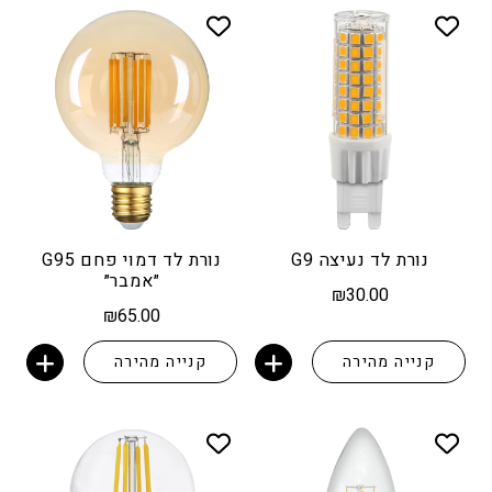
נורת לד נעיצה G9
נורת לד דמוי פחם G95
״אמבר״
₪
30.00
₪
65.00
קנייה מהירה
קנייה מהירה
הוספה לסל
הוספה לסל