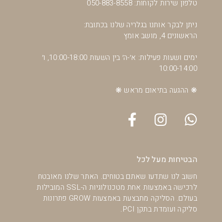
טלפון שירות לקוחות: 050-883-8558
ניתן לבקר אותנו בגלריה שלנו בכתובת:
הראשונים 4, מושב אומץ
ימים ושעות פעילות: א׳-ה׳ בין השעות 10:00-18:00, ו׳
10:00-14:00
❋ ההגעה בתיאום מראש ❋
הבטיחות מעל לכל
חשוב לנו שתדעו שאתם בטוחים. האתר שלנו מאובטח
לרכישה באמצעות אחת מטכנולוגיות ה-SSL המובילות
בעולם. הסליקה מתבצעת באמצעות GROW פתרונות
סליקה ועומדת בתקן PCI.