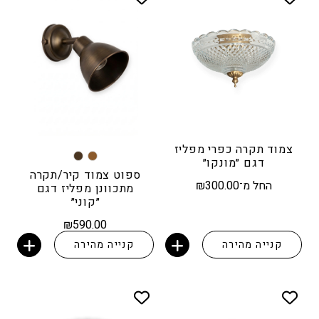
צמוד תקרה כפרי מפליז
דגם ״מונקו״
ספוט צמוד קיר/תקרה
החל מ־
300.00
₪
מתכוונן מפליז דגם
״קוני״
₪
590.00
קנייה מהירה
קנייה מהירה
הוספה לסל
הוספה לסל