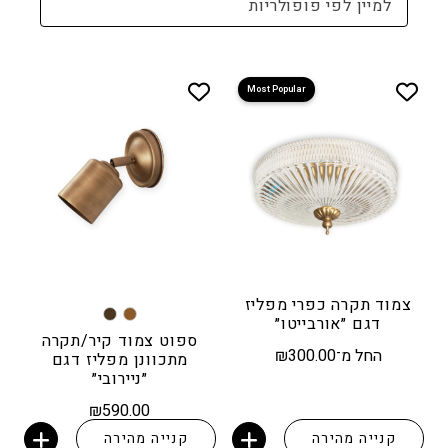
למיין לפי פופולריות
Most Popular
צמוד תקרה כפרי מפליז
דגם ״אורבייטו״
ספוט צמוד קיר/תקרה
החל מ־
300.00
₪
מתכוונן מפליז דגם
״ניירובי״
₪
590.00
קנייה מהירה
קנייה מהירה
הוספה לסל
הוספה לסל