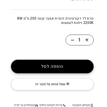
נורת לד דקורטיבית זכוכית אמבר קוטר 200 מ"מ 8W
2200K ניתנת לעמעום
כמות
של
נורת
לד
דקורטיבית
הוספה לסל
זכוכית
קוטר
200
💬 שאל אותנו על מוצר זה
מ"מ
״אמבר״
תשלום מאובטח
שירות לקוחות טלפוני
משלוחים עד לבית