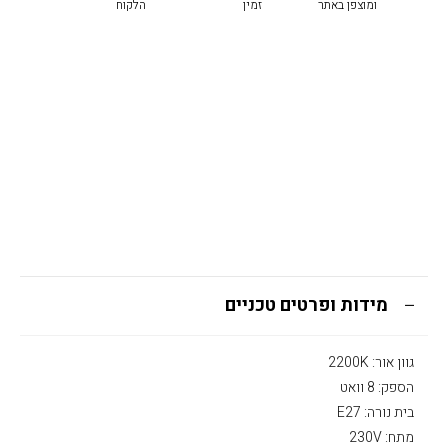
ומוצפן באתר
זמין
הלקוח
מידות ופרטים טכניים
גוון אור: 2200K
הספק: 8 וואט
בית נורה: E27
מתח: 230V