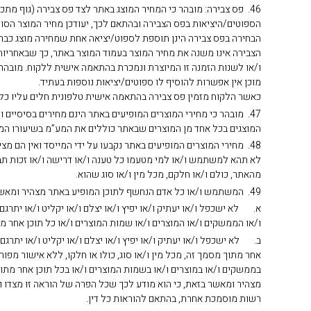
46. פס צבירה: מובהר כי המחיר המוצג באתר לצד פס צבירה (גוף מ
הבחירה בפס צבירה הינן תוספת לספוט/יציאה אחת שמחירה מוצג כבר
הצבירה אינו משנה את מחיר המוצר בעמוד המוצר באתר, כך שבאחריו
ו/או לשנות הזמנה זו המיוצרת ונמכרת בהתאמה אישית ללקוח. מובהר 
מוכן אין אפשרות להוסיף לו ספוטים/יציאות נוספות בעתיד.
כאשר הלקוח מזמין פס צבירה בהתאמה אישית טלפונית חלים עליו כל 
47. מובהר כי מחירי המוצרים המופיעים באתר הינם מחירים בסיסיים 
המוצגים בכל אחד מן המוצרים שבאתר כוללים את המע”מ בשיעורו המעו
48. מחירי המוצרים המופיעים באתר נקבעו על ידי המייסד ואין ה
לא תהא למשתמש ו/או למי מטעמו כל טענה ו/או דרישה ו/או זכות תב
מהאתר, כולם ו/או חלקם, מכל מין ו/או סוג שהוא.
49. המשתמש ו/או כל אדם הנחשף לתוכן המופיע באתר מצהיר ומאשר בזאת כי:
א. לא ישכפל ו/או יעתיק ו/או יפיץ ו/או יצלם ו/או יקליט ו/או יתרגם
ו/או הממשקים ו/או המוצרים ו/או שמות המוצרים ו/או כל תוכן אחר מת
ב. לא ישכפל ו/או יעתיק ו/או יפיץ ו/או יצלם ו/או יקליט ו/או יתרגם 
אחר מתוך מסמך זה, מכל מין ו/או סוג, כולו או חלקו, ללא אישור מפו
בממשקים ו/או במוצרים ו/או בשמות המוצרים ו/או בכל תוכן אחר מת
מצהיר ומאשר בזאת, כי הוא מודע לכך שכל הפרה של הוראה זו מצדו ו/א
רשות מוסמכת אחרת, בהתאם להוראות כל דין.