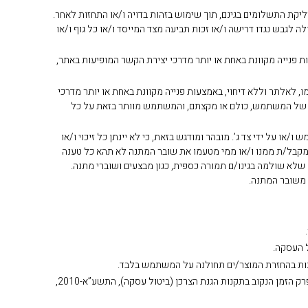
ליקת התשלומים בגינם, תוך שימוש בזהות בדויה ו/או התחזות לאחר.
לגבש נגדו דרישה ו/או זכות תביעה מצד המייסד ו/או כל גוף ו/או
 פנייה מקוונת באחת או יותר מדרכי יצירת הקשר המופיעות באתר,
, לאלתר וללא דיחוי, באמצעות פנייה מקוונת באחת או יותר מדרכי
יים של המשתמש, כולם או מקצתם, והמשתמש מוותר בזאת על כל
רד Gift Card) לטובת רכישת מוצר/ים באתר על ידי המשתמש ו/או על ידי צד ג’. מובהר ומודגש בזאת, כי לא יינתן כל זיכוי ו/או
המקבל/ת ממנו ו/או ממי מטעמו את שובר המתנה לא תהא כל טענה
ים שלא שולמה בגינו/ם תמורה כספית, כגון מבצעים ושוברי מתנה.
ו משובר המתנה.
31. החזרת המוצר/ים תיעשה כשהוא/הם באריזתו/ם המקורית, בצירוף החשבונית המקורית שהופקה למשתמש בגין רכישתו/ם ובכפוף לכך כי טרם חלף פרק הזמן הנקוב בתקנות הגנת הצרכן (ביטול עסקה), התשע”א-2010,