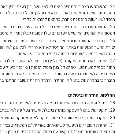
24. המשתמש מצהיר ומתחייב בזאת כי לא יעשה, בין בעצמו ובין בא
המשתמש מצהיר ומאשר בזאת, כי הוא מודע לכך שכל הפרה של הוראה זו
מוסד ו/או רשות מוסמכת אחרת, בהתאם להוראות כל דין.
25. המשתמש מצהיר ומתחייב בזאת כי בכל מקרה של שינוי בפרטיו 
וימסור את הפרטים האישיים העדכניים שלו לטובת קבלת שירות מיטבי
26. כן מצהיר המשתמש ומתחייב בזאת כי בכל חשד לעשיית שימוש בל
יצירת הקשר המופיעות באתר. המייסד לא יהא אחראי לכל נזק ו/או 
טענה ו/או דרישה ו/או זכות תביעה כלפי המייסד בגין האמור.
החזר כספי למשתמש ו/או לצד ג’ בגין ביטול הזמנה ו/או בגין ביטו
ו/או דרישה ו/או זכות תביעה בקשר לכך כלפי המייסד ו/או מי מטעמו. כ
מובהר כי במקרה של ביטול או החזרה, היתרה חוזרת לשובר המתנה בהתא
החלפות, החזרות וביטולים
28. ביטול עסקה מתבצע באמצעות פנייה טלפונית ו/או פנייה מקוונת לשירות הלקוחות של בית העסק באחת או יותר מדרכי יצירת הקשר המופיעות באתר.
29. תוקפו של ביטול העסקה מותנה בקבלת אישור בעל פה ו/או בכתב מטעם מערכת שירות הלקוחות של בית העסק, המאשרת את קבלת הבקשה לביטול העסקה.
30. במקרה של קבלת אישור על ביטול עסקה לאחר אספקת המוצר/ים למשתמש, על המשתמש להשיב את המוצר/ים למייסד, כאשר כל העלויות הכרוכות בהחזרת המוצר/ים תחולנה על המשתמש בלבד.
והמתאים לאותו/ם מוצר/ים בקשר עם ביטול הסכם לרכישת טובין שבתק