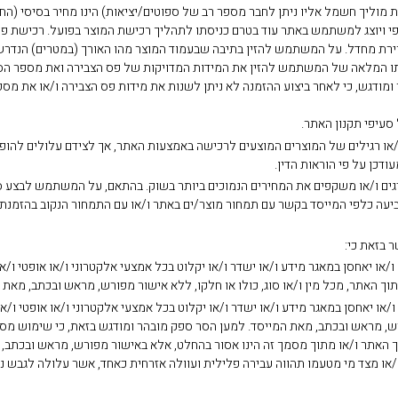
תכת מוליך חשמל אליו ניתן לחבר מספר רב של ספוטים/יציאות) הינו מחיר בסיסי 
ירת מחדל. על המשתמש להזין בתיבה שבעמוד המוצר מהו האורך (במטרים) הנדרש 
תו המלאה של המשתמש להזין את המידות המדויקות של פס הצבירה ואת מספר הספו
ומודגש, כי לאחר ביצוע ההזמנה לא ניתן לשנות את מידות פס הצבירה ו/או את מספ
סעיפי תקנון האתר.
ו/או רגילים של המוצרים המוצעים לרכישה באמצעות האתר, אך לצידם עלולים להופיע
דכן על פי הוראות הדין.
ם מציגים ו/או משקפים את המחירים הנמוכים ביותר בשוק. בהתאם, על המשתמש לבצ
יעה כלפי המייסד בקשר עם תמחור מוצר/ים באתר ו/או עם התמחור הנקוב בהזמנת 
 ו/או יאחסן במאגר מידע ו/או ישדר ו/או יקלוט בכל אמצעי אלקטרוני ו/או אופטי ו/
וך האתר, מכל מין ו/או סוג, כולו או חלקו, ללא אישור מפורש, מראש ובכתב, מאת 
ו/או יאחסן במאגר מידע ו/או ישדר ו/או יקלוט בכל אמצעי אלקטרוני ו/או אופטי ו/א
רש, מראש ובכתב, מאת המייסד. למען הסר ספק מובהר ומודגש בזאת, כי שימוש מסחרי
וך האתר ו/או מתוך מסמך זה הינו אסור בהחלט, אלא באישור מפורש, מראש ובכתב
ו מצד מי מטעמו תהווה עבירה פלילית ועוולה אזרחית כאחד, אשר עלולה לגבש נגדו 