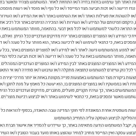
ת האתר תוך שימוש בזהות בדויה ו/או התחזות לאחר. המשתמש מצהיר ומאשר בזאת,
דו דרישה ו/או זכות תביעה מצד המייסד ו/או כל גוף ו/או מוסד ו/או רשות מוסמכ
/או להשהות את פעילות האתר ו/או את השימוש באתר ו/או את המידע ו/או השירות ו
היקפם וזמינותם של המידע ו/או השירות ו/או המכירה הניתנים באתר וכל רכיב אחר
ו התראה כלשהי למשתמש ו/או לכל מאן דבעי. בהתאמה, מוותר המשתמש בזאת על כל
 כי המידע ו/או המוצרים המוצגים באתר יהיו מדויקים ועדכניים ככל הניתן. ואולם,
ם בזאת, כי כתנאי לשימוש ו/או לרכישה באתר, הוא מוותר על כל טענה ו/או דרישה
 ו/או למנוע מהמשתמש גישה לאתר ו/או למידע ו/או למוצרים המוצגים באתר, בכל 
מה, מוותר המשתמש בזאת על כל טענה ו/או דרישה ו/או זכות תביעה כלפי המייס
 המידע ו/או המוצרים המוצגים באתר לבין המידע ו/או המוצרים העדכניים המנוהלי
הי לכל נזק שייגרם למשתמש כתוצאה מתקלה ו/או שיבוש ו/או סתירה ו/או אי התאמה
באמצעות ביקורת מצד המשתמש באמצעות פנייה מקוונת באחת או יותר מדרכי יצירת 
יו ו/או בממשקיו ו/או במוצרים המוצגים בו, הוא יעשה כל מאמץ על מנת לתקן ו/או
משתמשים באתר, כך שיהיו תקניים, פועלים, מחוברים, מדויקים ועדכניים ככל הנית
תמש מאשר ומסכים בזאת, כי כתנאי לשימוש באתר ו/או לביצוע רכישת מוצר/ים באת