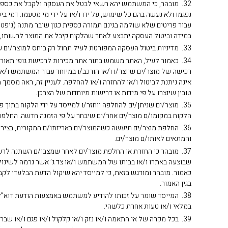
עבור פריטים שלא שולמה בגינם תמורה כספית כגון שובר מתנה (גיפט קארד – ard
במידה וביטול העסקה יתבצע לאחר שהלקוח קיבל את המוצר לרשותו, 
33. מדיניות ביטול העסקה המפורטת לעיל תחול רק ביחס למוצר/ים שנרכש/ו באתר. המייסד לא יטפל בהחזרת מוצר/ים שנרכש/ו באמצעות מקור אחר.
34. כאמור לעיל, האתר משמש בתור אתר מכירות לרכישת גופי תאורה
רכישה של מוצר/ים שיוצר/ו ו/או הורכב/ו במיוחד עבור המשתמש ו/או
טובין שיוצרו על פי מידות או דרישות מיוחדות של הצרכן.
הלקוח במקומו/ם מוצר/ים אחר/ים שיבחר על פי הזמנה חדשה. החלפת מ
והמתאים לאותו/ם מוצר/ים.
37. מובהר כי החזרת או החלפת מוצר/ים לאחר שמצבו/ם השתנה לרע
שבוצעה באתרו ו/או בביתו של המשתמש ו/או צד ג’ אשר גרמה לשינוי
כאמור. מובהר ומודגש בזאת, כי למייסד יהא שיקול הדעת הבלעדי לקב
בגין האמור.
במלאי ו/או טעות אחרת כלשהי.
39. בכל מקרה של אי התאמה ו/או נזק ו/או קלקול ו/או פגם ו/או 