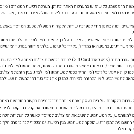
מצעות מי מטעמו, כל שימוש במערכות האתר וביניהן, מערכת רכישת המוצרים ו/או ס
 מצדו ו/או מצד מי מטעמו תהווה עבירה פלילית ועוולה אזרחית כאחד, אשר עלולה 
האישיים, יפנה באופן מידי למערכת שירות הלקוחות הפועלת מטעם המייסד, באמצעות
.
תי מורשה בפרטיו האישיים, הוא ידווח על כך למייסד ו/או לשירות הלקוחות מטעמו
הפסד אשר ייגרם, במעשה או במחדל, על ידי כל שימוש בלתי מורשה בפרטיו האיש
27. האתר ו/או החנות המקוונת (אונליין) שבו מציע/ה אפשרות לרכישת שובר מתנה (גיפט קא
ל עסקת רכישת מוצר/ים באתר באמצעות שובר המתנה כאמור, ולמשתמש ו/או לצד ג’ 
מו כן, לא יינתן כל זיכוי ו/או החזר כספי למשתמש ו/או לצד ג’ בגין הזמנת מוצר/
ם לתנאי הביטול או ההחזרה לפי חוק. כמו כן אין זיכוי בגין דמי המשלוח ששולמ
נות אלו.