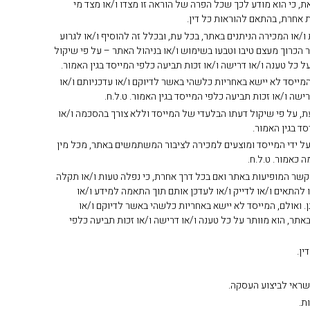
 כי הוא מודע לכך שכל הפרה של הוראה זו מצדו ו/או מצד מי
ת אחרת, בהתאם להוראות כל דין.
/או המכירה הניתנים באתר, בכל עת, ובכלל זה להוסיף ו/או לגרוע
 הכרוך מעצם טיבו וטבעו בשימוש ו/או בניהול האתר – על פי שיקול
 טענה ו/או דרישה ו/או זכות תביעה כלפי המייסד בגין האמור.
 המייסד לא יישא באחריות כלשהי באשר לדיוקם ו/או עדכניותם ו/או
 ו/או זכות תביעה כלפי המייסד בגין האמור. ט.ל.ח.
עת, על פי שיקול דעתו הבלעדי של המייסד וללא צורך בהסכמה ו/או
ד בגין האמור.
ם על ידי המייסד ומוצעים למכירה לציבור המשתמשים באתר, מכל מין
 כאמור. ט.ל.ח.
הקשר המופיעות באתר ואם בכל דרך אחרת, כי נפלה טעות ו/או תקלה
 להתאים ו/או לדייק ו/או לעדכן אותם תוך התאמה למידע ו/או
ן. ואולם, המייסד לא יישא באחריות כלשהי באשר לדיוקם ו/או
ר, הוא מוותר על כל טענה ו/או דרישה ו/או זכות תביעה כלפי