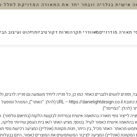
 לפגישה אישית בגלריה ונבחר יחד את התאורה המדויקת
י תאורה מודרניים
מאווררי תקרה
נורות דקורטיביות
ריהוט ועיצוב הבי
‹
‹
‹
‹
‹
ית
/ ספוטים
גופי תאורה למטבח
ת
גופי תאורה לסלון
גופי תאורה לחדר שינה
 ילדים
גופי תאורה לפינת אוכל
 ופונים לנשים ולגברים כאחד. כמו כן, כל פנייה ליחיד משמעה גם פנייה לרבים, ול
 שינה
גופי תאורה לאמבטיה
שנדליר
מאוורר 
מאוורר תקרה ״נקסוס״
דגם ״קיוזי
 (להלן: “המייסד”).
ח
גופי תאורה לפרגולה
090.00
אופציה לייצור גופי תאורה בהתאמה אישית ובמידות לבקשת הלקוח (בתיאום טלפוני)
,599.00
₪
1,999.00
ווררי תקרה
אשכול ע
או בהתאמה אישית כאמור לעיל. בנוסף, מציע האתר ו/או בית העסק שירותי סליקה, ייצו
בות
תמש מהאתר. האתר מכיל, בין היתר, חנות מקוונת (אונליין) המציעה רכישת גופי תאור
״גליטר״
״סייבר״
ת המקוונת (אונליין) המציעה לציבור המשתמשים את המוצרים כאמור, הינם בבעלותו