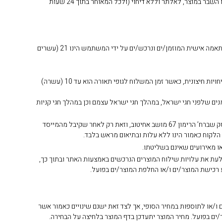
וביקורת טיב בבית העסק, וכן רק בתנאי שהלקוח הודיע ודיווח למייסד ו/או לשירות הלקוחות מטעמו על אי ההתאמה ו/או הנזק ו/או הקלקול ו/או הפגם ו/או השבר במוצר, לאלתר וללא דיחוי (ולכל המאוחר בתוך 24 שעות
40. זמן ייצור המוצר/ים המוזמן/ים ונרכש/ים על ידי המשתמש בחנות המקוונת (אונליין) שבאתר הינו 14 (ארבעה עשר) ימי עסקים, זמן ייצור מוצר/ים בהתאמה אישית המוזמן/ים ונרכש/ים על ידי המשתמש הינו 21 (עשרים
41. בחלוף תקופת הייצור כאמור, תצא ההזמנה לביצוע אספקת המוצר/ים ללקוח (בכתובת שהוזנה על ידו בעת ביצוע הרכישה באתר) באמצעות חברת שליחויות חיצונית, כאשר זמן המשלוח לגופי תאורה הוא עד 10 (עשרה)
מנים שלפני חגי ישראל, במהלך חגי ישראל עצמם וכן במהלך חגי קניות
42. לקוח שאינו מעוניין באספקת המוצר/ים בדרך של משלוח, יוכל לאסוף את המוצר/ים שהזמין ורכש מהמייסד, בדרך של איסוף עצמי בכתובת בית העסק שברח’ הרימון 67 מושב אחיטוב, וזאת רק לאחר שקיבל מהמייסד
 לעת את עלויות שילוח המוצרים הנרכשים באמצעות האתר ובתוך כך,
 רכישת המוצר/ים ו/או החלפת המוצר/ים בפועל.
 ו/או לתוספות במחיר הסופי, אך לצד זאת ישנם שינויים כאמור אשר
/ים בפועל. מחיר המוצר יתעדכן בדף המוצר בלחיצה על הבחירה.