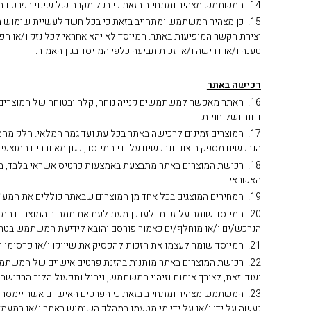
14. המשתמש מצהיר ומתחייב בזאת כי בכל מקרה של שינוי בפרטיו האישיים, הוא יערוך את הפרטים האישיים העדכניים באזור האישי באתר ו/או יירשם לאתר מחדש כמתואר לעיל.
15. כן מצהיר המשתמש ומתחייב בזאת כי בכל חשד לעשיית שימוש בל
יצירת הקשר המופיעות באתר. המייסד לא יהא אחראי לכל נזק ו/או 
טענה ו/או דרישה ו/או זכות תביעה כלפי המייסד בגין האמור.
רכישה באתר
16. האתר מאפשר למשתמשים קנייה נוחה, קלה ובטוחה של המוצרים ב
דיוור ושליחויות.
17. המוצרים זמינים לרכישה באתר בכל עת ועד גמר המלאי. חלק מהמ
הנרכשים מספק חיצוני ונרכשים על ידי המייסד, כגון מאווררים המוצעים ל
האשראי.
19. המחירים המוצגים בכל אחד מן המוצרים שבאתר כוללים את המע”מ בשיעורו המעודכן על פי הוראות הדין.
20. המייסד שומר על זכותו לעדכן מעת לעת את תמחור המוצרים המו
הנרכש/ים ו/או מוחלף/ים כאמור פורסם והובא לידיעת המשתמש בטרם
21. המייסד שומר לעצמו את הזכות להפסיק את שיווקו ו/או פרסומו ו/או הצגתו ו/או מכירתו של כל מוצר באתר בכל עת וכן לשלול זכות רכישה באתר על פי שיקול דעתו הבלעדי.
ועוד. זאת, לצורך אימות וזיהוי המשתמש, ניהול ותפעול הליך הרכי
23. המשתמש מצהיר ומתחייב בזאת כי הפרטים האישיים אשר יימסרו ע
נעשה על ידו ו/או על ידי מי מטעמו במהלך השימוש באתר ו/או במ