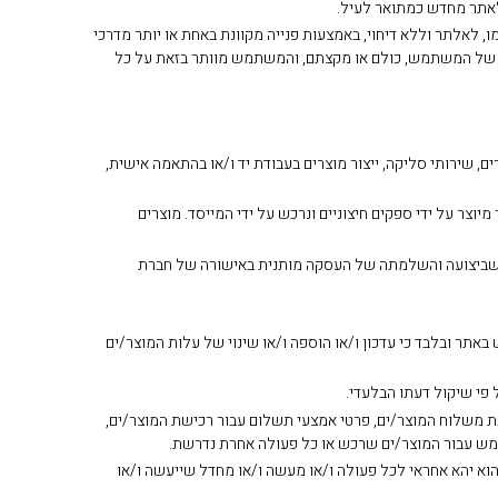
, לאלתר וללא דיחוי, באמצעות פנייה מקוונת באחת או יותר מדרכי
יים של המשתמש, כולם או מקצתם, והמשתמש מוותר בזאת על כל
, שירותי סליקה, ייצור מוצרים בעבודת יד ו/או בהתאמה אישית,
וצר על ידי ספקים חיצוניים ונרכש על ידי המייסד. מוצרים
צרים באתר מתבצעת באמצעות כרטיס אשראי בלבד, בין היתר גם בהפניה לאפליקציות תשלומים כגון Bit, Apple Pay ו-Google Pay, כך שביצועה והשלמתה של העסקה מותנית באישורה של חברת
אתר ובלבד כי עדכון ו/או הוספה ו/או שינוי של עלות המוצר/ים
באתר מותנית בהזנת פרטים אישיים של המשתמש, לרבות, אך לא רק: שם מלא, מספר טלפון, כתובת דואר אלקטרוני (E-Mail), כתובת משלוח המוצר/ים, פרטי אמצעי תשלום עבור רכישת המוצר/ים,
שתמש עבור המוצר/ים שרכש או כל פעולה אחרת נדרשת.
והוא יהא אחראי לכל פעולה ו/או מעשה ו/או מחדל שייעשה ו/או