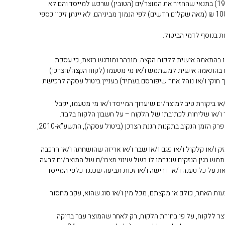
32. מובהר, כי המשתמש יהא רשאי לבטל את העסקה ולקבל את כספו בחזרה בניכוי דמי ביטול (כהגדרתם בסעיף 14ה(ד) לחוק הגנת הצרכן, התשמ”א-1981) בתנאי שהחזיר את המוצר/ים (הטובין) שרכש למייסד והם לא
נפגמו ולא נעשה בהם כל שימוש, על ידו ו/או על ידי מי מטעמו. דמי ביטול (החזר כספי) כאמור לעיל הינם בשיעור של 5% ממחיר המוצר/ים שנרכש/ו או 100 ₪ (מאה שקלים חדשים) לפי הנמוך מביניהם. לא יינתן זיכוי כספי
 בנוסף לדמי הביטול.
/או בהתאמה אישית ללקוח הקצה. מובהר ומודגש בזאת, כי עסקת
ו/או בהתאמה אישית למשתמש ו/או מי מטעמו (לקוח הקצה/הצרכן)
11.06.201 של הרשות להגנת הצרכן ולסחר הוגן (או כל מסמך חוקי ו/או נוהל אחר שיפורסם בעתיד) בעניין ביטול עסקה לרכישת
ק הזמן הנקוב בהוראות הדין, לכתובת רח’ הרימון 67 מושב אחיטוב, ולאחר בדיקה ו/או ביקורת טיב למוצר/ים שיערוך המייסד ו/או מי מטעמו, יקבל
 ו/או שליחות לכתובתו של הלקוח – על חשבון הלקוח בלבד.
36. החלפת מוצר/ים תיעשה כשהמוצר/ים באריזתו/ם המקורית, בצירוף החשבונית המקורית שהופקה למשתמש בגין רכישתו/ם ובכפוף לכך כי טרם חלף פרק הזמן הנקוב בתקנות הגנת הצרכן (ביטול עסקה), התשע”א-2010,
ו/או קלקול ו/או פגם ו/או שבר ו/או אריזה שהושחתה ו/או הרכבה
מש בגין הנזקים שנגרמו לו בשל שינוי מצבו/ם של המוצר/ים לרעה
 על כל טענה ו/או דרישה ו/או זכות תביעה שכנגד כלפי המייסד
טול יזום של הזמנת המוצר/ים שביצע באמצעות האתר, כולם או מקצתם, מכל מין ו/או סוג שהוא, עקב מחסור
וצר ללקוח, על פי בחירת הלקוח, רק לאחר שהמוצר עבר בדיקה