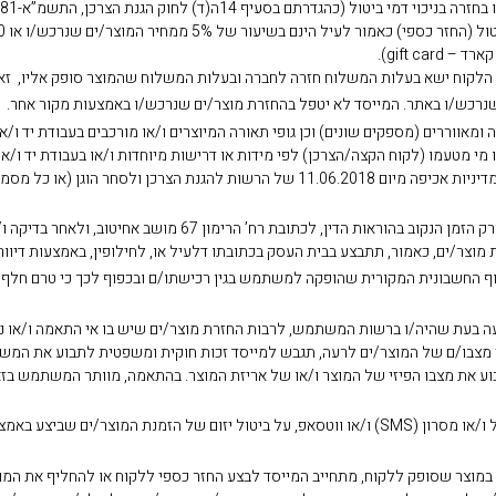
gift c).
הלקוח ישא בעלות המשלוח חזרה לחברה ובעלות המשלוח שהמוצר סופק אליו, זאת
 ומאווררים (מספקים שונים) וכן גופי תאורה המיוצרים ו/או מורכבים בעבודת יד ו
 מי מטעמו (לקוח הקצה/הצרכן) לפי מידות או דרישות מיוחדות ו/או בעבודת יד 
אינה ניתנת לביטול ו/או להחזרה ו/או להחלפה. לעניין זה, ראה מסמך מדיניות אכיפה מיום 8
35. מוצר/ים שניתן/ים להחלפה יוחזר/ו למייסד על ידי הלקוח בתוך פר
וצר/ים, כאמור, תתבצע בבית העסק בכתובתו דלעיל או, לחילופין, באמצעות דיוור
ה בעת שהיה/ו ברשות המשתמש, לרבות החזרת מוצר/ים שיש בו אי התאמה ו/או נזק 
 מצבו/ם של המוצר/ים לרעה, תגבש למייסד זכות חוקית ומשפטית לתבוע את המשת
וע את מצבו הפיזי של המוצר ו/או של אריזת המוצר. בהתאמה, מוותר המשתמש בזאת
38. המייסד שומר על זכותו להודיע למשתמש באמצעות הודעת דוא”ל ו/או מסרון (SMS) ו/או ווטסאפ, על בי
שבר במוצר שסופק ללקוח, מתחייב המייסד לבצע החזר כספי ללקוח או להחליף את המ