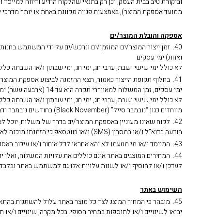
ממועד אספקת המוצר), באמצעות פנייה מקוונת באחת או יותר מדרכי 
אספקה והובלת המוצר/ים
ואחת) ימי עסקים
לא כולל ימי שישי ושבת, ערבי חג, ימי חג, ימי שבתון ו/או השבתה כלל 
ימי עסקים, זמן המשלוח למאווררי תקרה הוא עד 14 (ארבעה עשר) ימי עסקים.
לא כולל ימי שישי ושבת, ערבי חג, ימי חג, ימי שבתון ו/או השבתה כל
מיוחדים כגון “נובמבר סייל” (Black November) בחודשים נובמבר ודצמבר.
הודעה בדוא”ל ו/או במסרון (SMS) ו/או בווטסאפ כי הזמנתו מוכנה לאיסוף. מובהר ומודגש בזאת, כי שירות איסוף עצמי ואספקה פיזית של המוצר/ים לידי הלקוח כאמור הינו ללא עלות ובתיאום מראש בלבד.
43. המייסד ו/או מי מטעמו לא יהא אחראי לכל איחור ו/או עיכוב באספקה ו/או באי אספקה של המוצר/ים הנרכש/ים באתר, שנגרם כתוצאה מכוח עליון ו/או מאירועים שאינם בשליטתו.
44. המחירים המוצגים באתר אינם כוללים את עלויות המשלוח, ואלו
לעדכן ו/או להוסיף ו/או לשנות עלויות אלו גם למשתמש באתר ובלבד 
השימוש באתר
45. מובהר כי המחיר המוצג לצד כל מוצר באתר עלול להשתנות בהתא
יביאו לשינויים ו/או לתוספות במחיר הסופי. בכל מקרה, שינויים ו/א