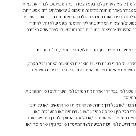
(החל מ-) ליציאה אחת בלבד בפס הצבירה. על המשתמש לבחור את כמות
הספוטים/היציאות בפס הצבירה ובהתאם לכך, יעודכן מחיר המוצר הסופי ויוצג למשתמש באתר עוד בטרם כניסתו לתהליך רכישת המוצר בפועל. רכישת פס צבירה באתר מותנית בהזמנת מינימום 3 יציאות/חיבורים. אפשרויות
לפס הצבירה אותו הוא מבקש לרכוש באתר. מובהר, כי אורכו של פס
טים/היציאות המדויק בתהליך ההזמנה, מפני שלא ניתן להחזיר
ר הספוטים/היציאות. כמו כן מובהר ומודגש, כי לאחר שפס הצבירה
 מחירים נוספים כגון: מחיר מלא, מחיר מבצע, וכד’. המחירים
ע סקר שוק מקיף בטרם רכישת מוצר/ים באמצעות האתר ובכל מקרה,
מוצר/ים מהאתר ו/או עם התמורה ששילם בגין רכישת מוצר/ים
או מכני ו/או בכל דרך אחרת את המידע ו/או השירותים ו/או המערכות
המייסד.
ו מכני ו/או בכל דרך אחרת את ההוראות ו/או התנאים ו/או כל תוכן
 מכל מין ו/או סוג במידע ו/או בשירותים ו/או במערכות ו/או
, מאת המייסד. המשתמש ו/או כל אדם הנחשף לתוכן המופיע באתר
דרישה ו/או זכות תביעה מצד המייסד ו/או כל גוף ו/או מוסד ו/או