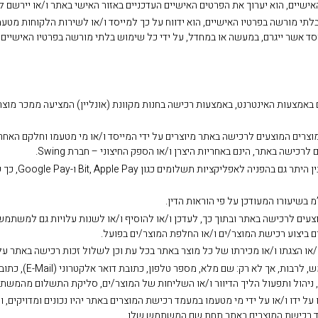
תי מורשה בפרטיו האישיים, הוא ידווח על כך למייסד ו/או לשירות הלקוחות מטעמו
הפסד אשר ייגרם, במעשה או במחדל, על ידי כל שימוש בלתי מורשה בפרטיו האיש
אמצעות האינטרנט, באמצעות רכישה בחנות מקוונת (אונליין) המציעה ממכר מוצרים
וצרים המוצעים לרכישה באתר מיוצרים על ידי המייסד ו/או מי מטעמו וחלקם האחר מי
רכישה באתר, הינם באחריות היצרן ו/או הספק החיצוני – חברת Swing.
18. רכישת המו
צעים לרכישה באתר ובתוך כך, לעדכן ו/או להוסיף ו/או לשנות עלויות גם למשתמש ב
 ביצוע רכישת המוצר/ים ו/או החלפת המוצר/ים בפועל.
22. רכישת המוצרים 
שה, ניהול ותפעול הליך הדיוור ו/או השליחות של המוצר/ים, סליקת התשלום מהמ
ל ידו ו/או על ידי מי מטעמו במעמד רכישת המוצרים באתר יהיו נכונים ומדויקים, 
עמד רכישת המוצרים באתר תחת שם המשתמש שלו.