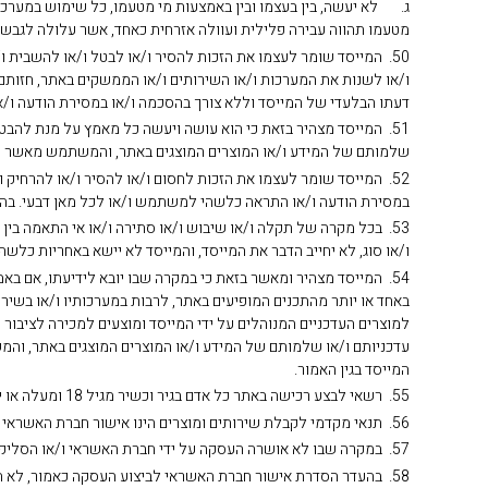
ג. לא יעשה, בין בעצמו ובין באמצעות מי מטעמו, כל שימוש במערכו
מטעמו תהווה עבירה פלילית ועוולה אזרחית כאחד, אשר עלולה לגבש נג
50. המייסד שומר לעצמו את הזכות להסיר ו/או לבטל ו/או להשבית ו
ו/או לשנות את המערכות ו/או השירותים ו/או הממשקים באתר, חזותם, 
דעתו הבלעדי של המייסד וללא צורך בהסכמה ו/או במסירת הודעה ו/א
51. המייסד מצהיר בזאת כי הוא עושה ויעשה כל מאמץ על מנת להבטיח
שלמותם של המידע ו/או המוצרים המוצגים באתר, והמשתמש מאשר ומסכי
52. המייסד שומר לעצמו את הזכות לחסום ו/או להסיר ו/או להרחיק
במסירת הודעה ו/או התראה כלשהי למשתמש ו/או לכל מאן דבעי. בהתא
53. בכל מקרה של תקלה ו/או שיבוש ו/או סתירה ו/או אי התאמה בין
ו/או סוג, לא יחייב הדבר את המייסד, והמייסד לא יישא באחריות כלש
54. המייסד מצהיר ומאשר בזאת כי במקרה שבו יובא לידיעתו, אם 
באחד או יותר מהתכנים המופיעים באתר, לרבות במערכותיו ו/או בשירות
למוצרים העדכניים המנוהלים על ידי המייסד ומוצעים למכירה לציבור ה
עדכניותם ו/או שלמותם של המידע ו/או המוצרים המוצגים באתר, והמש
המייסד בגין האמור.
55. רשאי לבצע רכישה באתר כל אדם בגיר וכשיר מגיל 18 ומעלה או ישות משפטית אחרת המאוגדת לפי חוקי המדינה שבה התאגדה, בכפוף להוראות כל דין.
56. תנאי מקדמי לקבלת שירותים ומוצרים הינו אישור חברת האשראי והסליקה לביצוע העסקה עליה התחייב המשתמש.
57. במקרה שבו לא אושרה העסקה על ידי חברת האשראי ו/או הסליקה, יקבל המשתמש הודעה מתאימה באתר, כך שיידרש להסדיר את אישור חברת האשראי לביצוע העסקה.
58. בהעדר הסדרת אישור חברת האשראי לביצוע העסקה כאמור, לא תבוצע עסקה ואין המייסד מחויב למחיר שהוצע באותו מועד בעבור הטובין ו/או השירות.