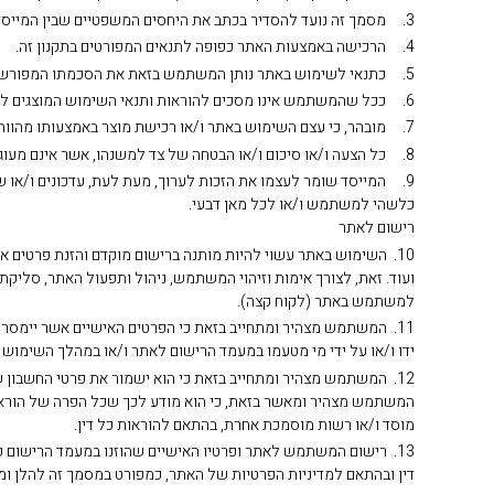
3. מסמך זה נועד להסדיר בכתב את היחסים המשפטיים שבין המייסד לבין כל העושה שימוש באתר (להלן: “המשתמש”) בכל מחשב ו/או טאבלט ו/או מכשיר סלולרי ו/או כל אמצעי אלקטרוני ו/או מכני אחר.
4. הרכישה באמצעות האתר כפופה לתנאים המפורטים בתקנון זה.
5. כתנאי לשימוש באתר נותן המשתמש בזאת את הסכמתו המפורשת לכל ההוראות ותנאי השימוש שלהלן ומצהיר בזאת, כי קרא והבין את האמור במסמך זה, על כל הוראותיו, תנאיו, משמעויותיו, השלכותיו ותוצאותיו.
6. ככל שהמשתמש אינו מסכים להוראות ותנאי השימוש המוצגים להלן, כולם או מקצתם, הוא אינו רשאי לעשות כל שימוש באתר.
7. מובהר, כי עצם השימוש באתר ו/או רכישת מוצר באמצעותו מהווה הצהרה מצד המשתמש כי קרא את הוראות תקנון זה, הבין אותן והסכים להן. התקנון מהווה חוזה מחייב בין המשתמש לבין המייסד.
8. כל הצעה ו/או סיכום ו/או הבטחה של צד למשנהו, אשר אינם מעוגנים בכתב ובאופן מפורש במסגרת ההוראות ותנאי השימוש המפורטים במסמך זה, הינם חסרי כל תוקף משפטי מחייב.
9. המייסד שומר לעצמו את הזכות לערוך, מעת לעת, עדכונים ו/או ש
כלשהי למשתמש ו/או לכל מאן דבעי.
רישום לאתר
ועוד. זאת, לצורך אימות וזיהוי המשתמש, ניהול ותפעול האתר, סליק
למשתמש באתר (לקוח קצה).
11. המשתמש מצהיר ומתחייב בזאת כי הפרטים האישיים אשר יימסרו 
ידו ו/או על ידי מי מטעמו במעמד הרישום לאתר ו/או במהלך השימו
12. המשתמש מצהיר ומתחייב בזאת כי הוא ישמור את פרטי החשבון ש
המשתמש מצהיר ומאשר בזאת, כי הוא מודע לכך שכל הפרה של הוראה זו
מוסד ו/או רשות מוסמכת אחרת, בהתאם להוראות כל דין.
13. רישום המשתמש לאתר ופרטיו האישיים שהוזנו במעמד הרישום 
דין ובהתאם למדיניות הפרטיות של האתר, כמפורט במסמך זה להלן ומה