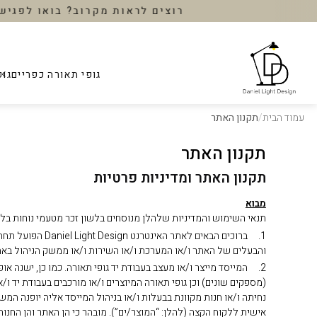
רוצים לראות מקרוב? בואו
גופי תאורה כפריים
גופ
עמוד הבית
/
תקנון האתר
הנמכרים ביותר
הנמכרים ביותר
הנמכרים ביותר
הנמכרים ביותר
הנמכרים ביותר
תקנון האתר
מנורות קיר
מאוורר תקרה חוץ
נורות לד דמוי פחם
אביזרים לעיצוב הב
גופי תאורה שקועים
חדש באתר
חדש באתר
חדש באתר
חדש באתר
חדש באתר
מראות
מנורות תליה
תאורת חוץ כפרית
מאוורר צמוד תקרה
נורות לד דקורטיביו
תקנון האתר ומדיניות פרטיות
SALE
SALE
SALE
SALE
SALE
מנורות תלייה
פרופיל תאורה לד
כיסאות וכורסאות
מאוורר תקרה לסלון
מבוא
שולחנות
שנדלירים
פסי צבירה מגנטיים
מאוורר תקרה לחדרי
תנאי השימוש והמדיניות שלהלן מנוסחים בלשון זכר מטעמי נוחות בלבד,
צמודי קיר
צמודי תקרה
מזנונים וקונסולות
מאוורר תקרה לחדרי
והבעלים של האתר ו/או המערכת ו/או השירות ו/או ממשק הניהול באתר
מדפים
פסי צבירה
צמודי תקרה
מאוורר תקרה למטב
2. המייסד מייצר ו/או מעצב בעבודת יד גופי תאורה. כמו כן, ישנה 
מנורות שולחן
תאורה לאמבטיה
אביזרים נלווים למא
(מספקים שונים) וכן גופי תאורה המיוצרים ו/או מורכבים בעבודת יד ו/
מנורות עמידה מעוצ
נחיתה ו/או חנות מקוונת בבעלות ו/או בניהול המייסד אליה יופנה המש
אישית ללקוח הקצה (להלן: “המוצר/ים”). מובהר כי הן האתר והן החנו