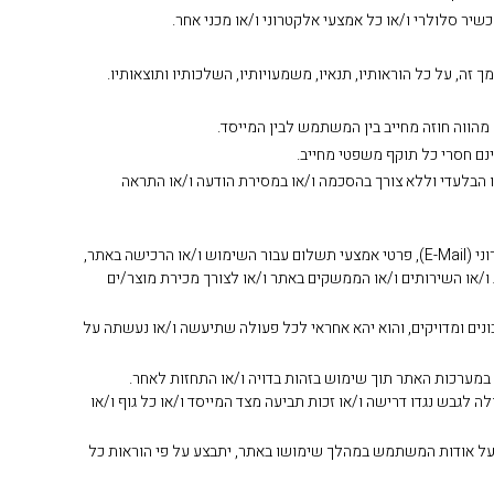
״קפריסין״
₪
850.00
₪
1,990.00
₪
1
היה:
הוא:
נורת לד דמוי פחם נר E27 5W
₪760.00.
₪950.00.
₪
30.00
וי פחם T45 8W
ו הבלעדי וללא צורך בהסכמה ו/או במסירת הודעה ו/או התראה
10. השימוש באתר עשוי להיות מותנה ברישום מוקדם והזנת פרטים אישיים של המשתמש, לרבות, אך לא רק: שם מלא, מספר טלפון, כתובת דואר אלקטרוני (E-Mail), פרטי אמצעי תשלום עבור השימוש ו/או הרכישה באתר,
ו/או השירותים ו/או הממשקים באתר ו/או לצורך מכירת מוצר/ים
ונים ומדויקים, והוא יהא אחראי לכל פעולה שתיעשה ו/או נעשתה על
 במערכות האתר תוך שימוש בזהות בדויה ו/או התחזות לאחר.
לגבש נגדו דרישה ו/או זכות תביעה מצד המייסד ו/או כל גוף ו/או
 על אודות המשתמש במהלך שימושו באתר, יתבצע על פי הוראות כל