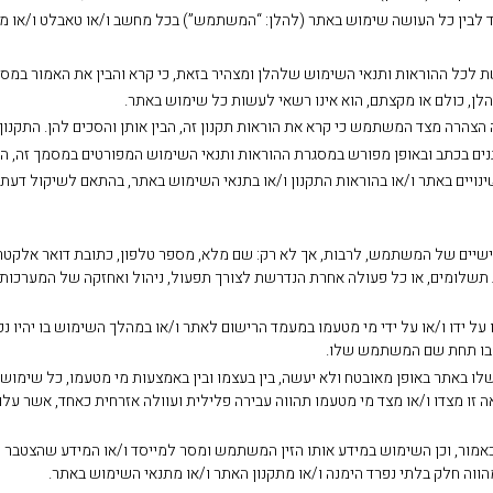
,640.00
₪
2,105.00
נורת לד דמוי פחם A60 11W
₪
45.00
נורת לד דמ
חילזון
₪
35.00
ינויים באתר ו/או בהוראות התקנון ו/או בתנאי השימוש באתר, בהתאם לשיקול דעת
ת תשלומים, או כל פעולה אחרת הנדרשת לצורך תפעול, ניהול ואחזקה של המערכות 
על ידו ו/או על ידי מי מטעמו במעמד הרישום לאתר ו/או במהלך השימוש בו יהיו נכ
ש בו תחת שם המשתמש שלו.
לו באתר באופן מאובטח ולא יעשה, בין בעצמו ובין באמצעות מי מטעמו, כל שימוש
 מצדו ו/או מצד מי מטעמו תהווה עבירה פלילית ועוולה אזרחית כאחד, אשר עלולה 
כאמור, וכן השימוש במידע אותו הזין המשתמש ומסר למייסד ו/או המידע שהצטבר
ווה חלק בלתי נפרד הימנה ו/או מתקנון האתר ו/או מתנאי השימוש באתר.