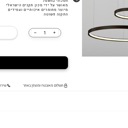
חסכוני בחשמל
,640.00
₪
2,105.00
נורת לד דמוי פחם A60 11W
מאושר על ידי מכון תקנים הישראלי
מיוצר מחומרים איכותיים ועמידים
התקנה פשוטה
₪
45.00
נורת לד דמ
חילזון
כמות
של
₪
35.00
״גירו
310״
תשלום מאובטח ומוצפן באתר
שירות