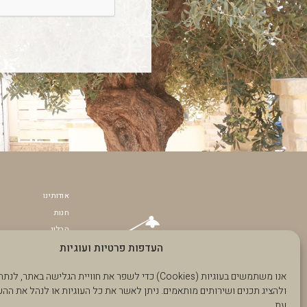
אודותינו
חנות
הבלוג
העדפות פרטיות ועוגיות
תקנון האתר
הצהרת נגישות
אנו משתמשים בעוגיות (Cookies) כדי לשפר את חוויית הגלישה בא
צרו קשר
ולהציג תכנים ושירותים מותאמים. ניתן לאשר את כל העוגיות או לנהל את הה
הפרוייקטים שלנו
עת.