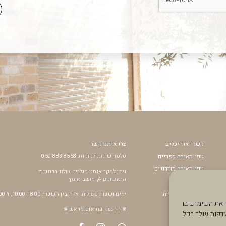
קשרי אדריכלים
צרו איתנו קשר
גופי תאורה כפריים
טלפון שירות לקוחות: 050-883-8558
גופי תאורה מודרניים
ניתן לבקר אותנו בגלריה שלנו בכתובת:
הראשונים 4, מושב אומץ
מאווררי תקרה
נורות דקורטיביות
ימים ושעות פעילות: א׳-ה׳ בין השעות 10:00-18:00, ו׳ 10:00-14:00
תר, לנתח את השימוש בו
SALE
❋ ההגעה בתיאום מראש ❋
עדפות שלך בכל