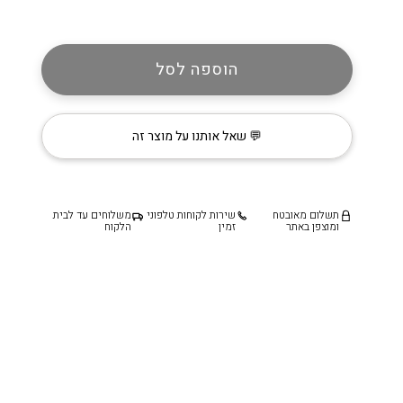
מנורת
קיר
זוגית
הוספה לסל
בסגנון
כפרי
מפליז
💬 שאל אותנו על מוצר זה
דגם
״ברצלונה״
תשלום מאובטח
שירות לקוחות טלפוני
משלוחים עד לבית
ומוצפן באתר
זמין
הלקוח