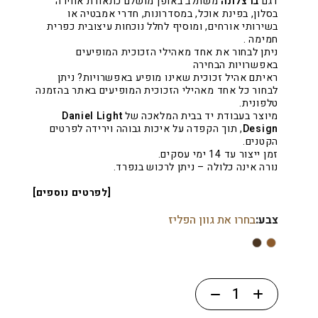
דגם
ברצלונה
משתלב באופן מושלם כתאורת אווירה
בסלון, בפינת אוכל, במסדרונות, חדרי אמבטיה או
בשירותי אורחים, ומוסיף לחלל נוכחות עיצובית כפרית
חמימה .
ניתן לבחור את אחד מאהילי הזכוכית המופיעים
באפשרויות הבחירה
ראיתם אהיל זכוכית שאינו מופיע באפשרויות? ניתן
לבחור כל אחד מאהילי הזכוכית המופיעים באתר בהזמנה
טלפונית.
מיוצר בעבודת יד בבית המלאכה של
Daniel Light
Design
, תוך הקפדה על איכות גבוהה וירידה לפרטים
הקטנים.
זמן ייצור עד 14 ימי עסקים.
נורה אינה כלולה – ניתן לרכוש בנפרד.
[לפרטים נוספים]
צבע:
בחרו את גוון הפליז
כמות
של