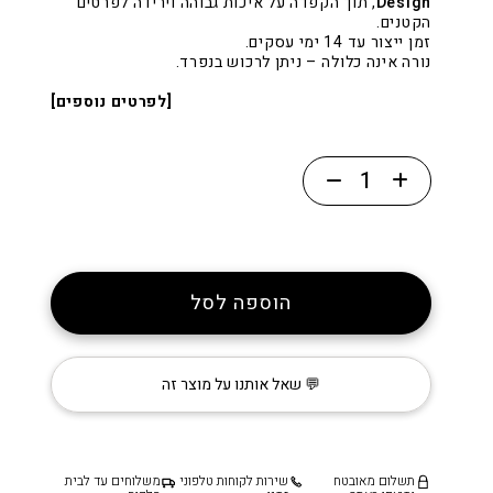
Design
, תוך הקפדה על איכות גבוהה וירידה לפרטים
הקטנים.
זמן ייצור עד 14 ימי עסקים.
נורה אינה כלולה – ניתן לרכוש בנפרד.
[לפרטים נוספים]
כמות
של
מנורת
תלייה
כפרית
הוספה לסל
מפליז
עם
זכוכית
💬 שאל אותנו על מוצר זה
בצבע
ירוק
וכבל
תשלום מאובטח
שירות לקוחות טלפוני
משלוחים עד לבית