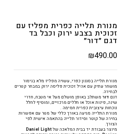
מנורת תלייה כפרית מפליז עם
זכוכית בצבע ירוק וכבל בד
דגם ״דור״
₪490.00
מנורת תלייה בסגנון כפרי, עשויה מפליז מלא בגימור
מושחר עתיק עם אהיל זכוכית פליסה ירוק במבחר קטרים
לבחירה.
דגם
דור
משתלב באופן מושלם מעל אי מטבח, חדרי
שינה, פינות אוכל או חללים מרכזיים, ומוסיף לחלל
נוכחות עיצובית כפרית חמימה .
מנורת התלייה מגיעה באורך כללי של מטר עם אפשרות
בחירה של קוטר וסידור תלייה בהתאמה אישית לפי
הצורך.
מיוצר בעבודת יד בבית המלאכה של
Daniel Light