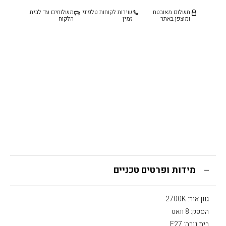
תשלום מאובטח
שירות לקוחות טלפוני
משלוחים עד לבית
ומוצפן באתר
זמין
הלקוח
מידות ופרטים טכניים
גוון אור: 2700K
הספק: 8 וואט
בית נורה: E27