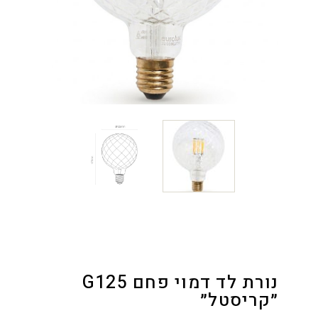
נורת לד דמוי פחם G125
״קריסטל״