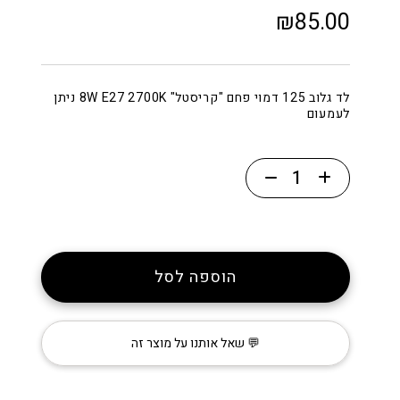
₪
85.00
לד גלוב 125 דמוי פחם "קריסטל" 8W E27 2700K ניתן
לעמעום
כמות
של
נורת
לד
דמוי
הוספה לסל
פחם
G125
״קריסטל״
💬 שאל אותנו על מוצר זה