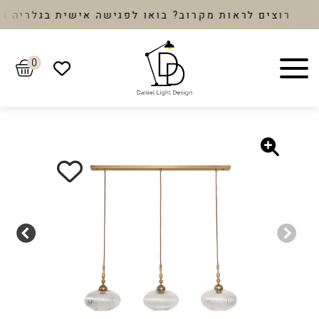
רוצים לראות מקרוב? בואו לפגישה אישית בגלריה ונבח
0