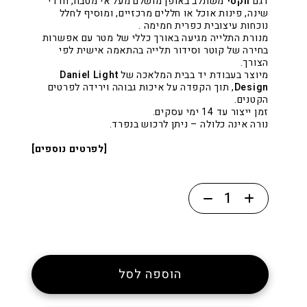
דגם
ווקסי
משתלב באופן מושלם מעל אי מטבח, חדרי
שינה, פינות אוכל או חללים מרכזיים, ומוסיף לחלל
נוכחות עיצובית כפרית חמימה .
מנורת התלייה מגיעה באורך כללי של מטר עם אפשרות
בחירה של קוטר וסידור תלייה בהתאמה אישית לפי
הצורך.
מיוצר בעבודת יד בבית המלאכה של
Daniel Light
Design
, תוך הקפדה על איכות גבוהה וירידה לפרטים
הקטנים.
זמן ייצור עד 14 ימי עסקים.
נורה אינה כלולה – ניתן לרכוש בנפרד.
[לפרטים נוספים]
כמות
של
פס
מלבני
כפרי
הוספה לסל
מפליז
שלוש