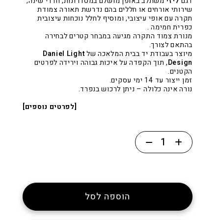
דגם
ליזי
משתלב באופן מושלם במסדרונות, חדרי שינה,
שירותי אורחים או חללים בהם נדרשת תאורה צמודת
תקרה עם אופי עיצובי, ומוסיף לחלל נוכחות עיצובית
כפרית חמימה .
מנורת צמוד התקרה מגיעה במבחר קטרים לבחירה
בהתאם לצורך.
מיוצר בעבודת יד בבית המלאכה של
Daniel Light
Design
, תוך הקפדה על איכות גבוהה וירידה לפרטים
הקטנים.
זמן ייצור עד 14 ימי עסקים.
נורה אינה כלולה – ניתן לרכוש בנפרד.
[לפרטים נוספים]
כמות
של
צמוד
תקרה
כפרי
הוספה לסל
עם
מסגרת