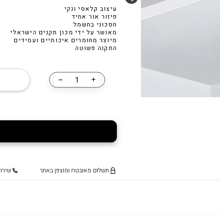
,640.00
₪
2,105.00
נורת לד דמוי פחם A60 11W
עיצוב קלאסי ונקי
פיזור אור אחיד
חסכוני בחשמל
₪
45.00
מאושר על ידי מכון תקנים הישראלי
מיוצר מחומרים איכותיים ועמידים
נורת לד דמ
חילזון
התקנה פשוטה
₪
35.00
כמות
של
״פרופילייט
S40״
תשלום מאובטח ומוצפן באתר
שירות