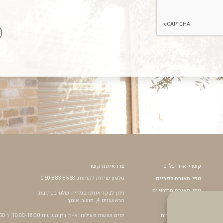
קשרי אדריכלים
צרו איתנו קשר
גופי תאורה כפריים
טלפון שירות לקוחות: 050-883-8558
גופי תאורה מודרניים
ניתן לבקר אותנו בגלריה שלנו בכתובת:
הראשונים 4, מושב אומץ
מאווררי תקרה
נורות דקורטיביות
ימים ושעות פעילות: א׳-ה׳ בין השעות 10:00-18:00, ו׳ 10:00-14:00