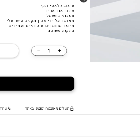
,640.00
₪
2,105.00
נורת לד דמוי פחם A60 11W
עיצוב קלאסי ונקי
פיזור אור אחיד
חסכוני בחשמל
₪
45.00
מאושר על ידי מכון תקנים הישראלי
מיוצר מחומרים איכותיים ועמידים
נורת לד דמ
חילזון
התקנה פשוטה
₪
35.00
כמות
של
״פרופילייט
T40״
תשלום מאובטח ומוצפן באתר
שירות