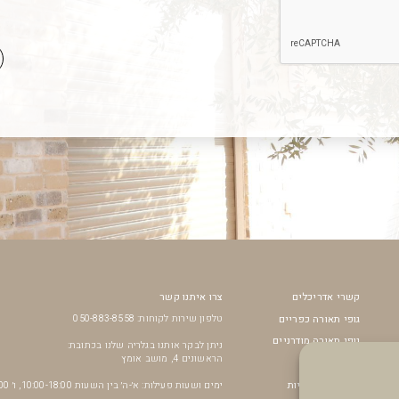
קשרי אדריכלים
צרו איתנו קשר
גופי תאורה כפריים
טלפון שירות לקוחות: 050-883-8558
גופי תאורה מודרניים
ניתן לבקר אותנו בגלריה שלנו בכתובת:
הראשונים 4, מושב אומץ
מאווררי תקרה
נורות דקורטיביות
ימים ושעות פעילות: א׳-ה׳ בין השעות 10:00-18:00, ו׳ 10:00-14:00